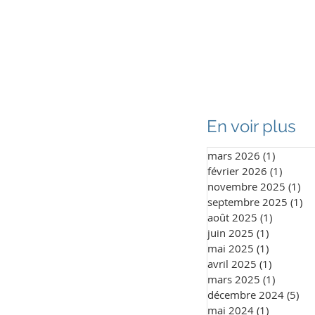
enir partenaire
Galerie
Contact
En voir plus
mars 2026
(1)
1 post
février 2026
(1)
1 post
novembre 2025
(1)
1 
septembre 2025
(1)
1 
août 2025
(1)
1 post
juin 2025
(1)
1 post
mai 2025
(1)
1 post
avril 2025
(1)
1 post
mars 2025
(1)
1 post
décembre 2024
(5)
5 p
mai 2024
(1)
1 post