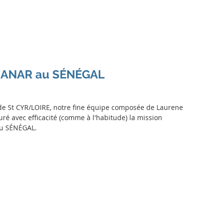
Actualités
L'association
Nos actions
Nous aider
Dev
SSANAR au SÉNÉGAL
 de St CYR/LOIRE, notre fine équipe composée de Laurene 
 avec efficacité (comme à l'habitude) la mission 
au SÉNÉGAL.