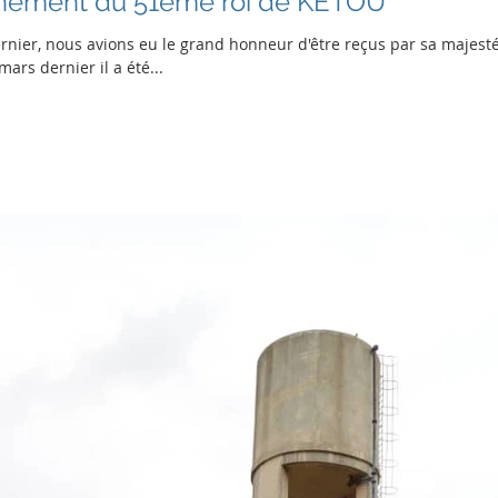
nement du 51eme roi de KÉTOU
ernier, nous avions eu le grand honneur d'être reçus par sa majesté
mars dernier il a été...