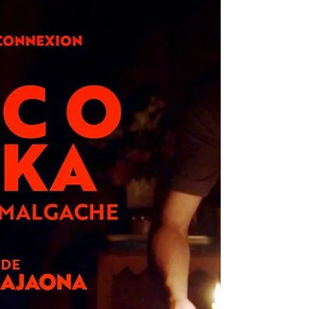
Formidable équipe Du 27 octobre au 13
novembre Laurèn e, Michel , Damien et Cécile
(la petite drenière et nouvelle opticienne) sans
oublier Nicolas ont rejoint l'équipe béninoise.
Sur place, Constance , Kéké , Clémentine , Déo ,
François et Doudou nous ont apporté l'aide
nécéssaire au bon déroulement de la mission
(avant et pendant). Comme à l'accoutumée la
direction de la clinique de la police nous a
permis d'exercer, dans une ambiance toujours
aussi chaleureuse, au