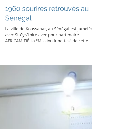
1960 sourires retrouvés au
Sénégal
La ville de Koussanar, au Sénégal est jumelée
avec St Cyr/Loire avec pour partenaire
AFRICAMITIÉ La "Mission lunettes" de cette
année ( du 21 janvier au 5 février) a été
assurée par une formidable équipe de jeunes:
Aux commandes: ROBIN assisté de ROMANE,
CAMILLE aidés par PERANNE, JUDITH et PATRICE
sous la houlette de "l'ancêtre" MICHEL. La
relève est assurée! Pour notre équipe de
jeunes c'était le premier séjour sur le sol
africain avec toutes les surprises que cela