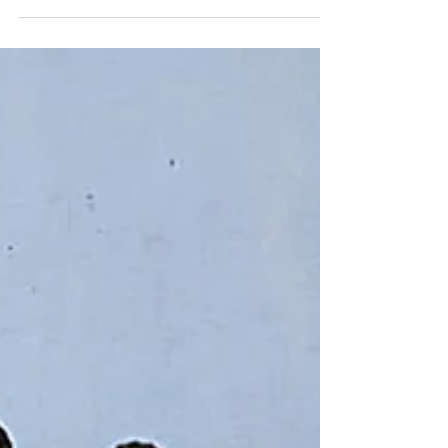
au Centre Régional Basse Vision de BALLAN
MIRE. C'est un centre dédié à la rééducation
des gestes de la vie quotidienne lors d'une
perte significative de la vision. Y travaillent
conjointement des ophtalmologues, une
opticienne, des ergothérapeutes, une
psychologue et une assistante sociale....autant
de professions qui permettent de trouver les
solutions les plus adéquates dans un moment
de vie très difficile et de garder la pl