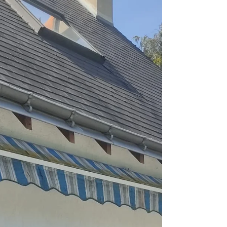
"DISCO AFRICA" à ne pas
manquer
Le 28 septembre, au cinéma LE STUDIO de
TOURS sera projeté le film "Disco Africa"Réalisé
par Luck RAZANAJAONA (diplômé de l'Ecole...