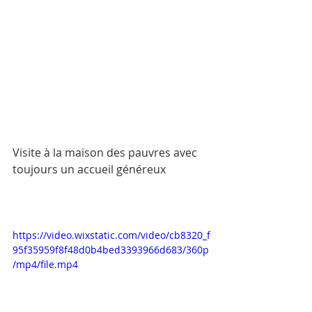
Visite à la maison des pauvres avec 
toujours un accueil généreux
https://video.wixstatic.com/video/cb8320_f
95f35959f8f48d0b4bed3393966d683/360p
/mp4/file.mp4