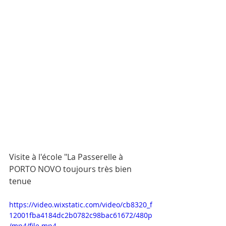
Visite à l'école "La Passerelle à 
PORTO NOVO toujours très bien 
tenue 
https://video.wixstatic.com/video/cb8320_f
12001fba4184dc2b0782c98bac61672/480p
/mp4/file.mp4