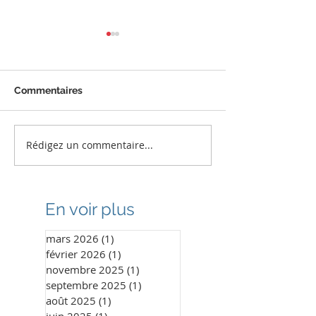
Commentaires
Rédigez un commentaire...
1960 sourires retrouvés
Encore une bel
au Sénégal
mission humani
Bénin
En voir plus
mars 2026
(1)
1 post
février 2026
(1)
1 post
novembre 2025
(1)
1 post
septembre 2025
(1)
1 post
août 2025
(1)
1 post
juin 2025
(1)
1 post