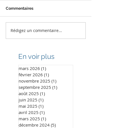
Commentaires
Rédigez un commentaire...
1960 sourires retrouvés
Encore une bel
au Sénégal
mission humani
Bénin
En voir plus
mars 2026
(1)
1 post
février 2026
(1)
1 post
novembre 2025
(1)
1 post
septembre 2025
(1)
1 post
août 2025
(1)
1 post
juin 2025
(1)
1 post
mai 2025
(1)
1 post
avril 2025
(1)
1 post
mars 2025
(1)
1 post
décembre 2024
(5)
5 posts