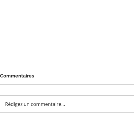
Commentaires
Rédigez un commentaire...
Quand la générosité est au
1960 sourir
service de la vision...
Sénégal