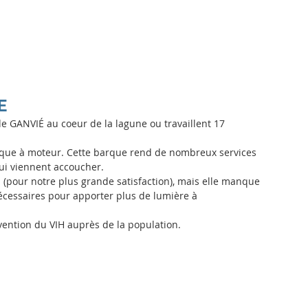
Actualités
L'association
Nos actions
Nous aider
Dev
E
 de GANVIÉ au coeur de la lagune ou travaillent 17 
barque à moteur. Cette barque rend de nombreux services 
ui viennent accoucher.
 (pour notre plus grande satisfaction), mais elle manque 
cessaires pour apporter plus de lumière à 
vention du VIH auprès de la population.