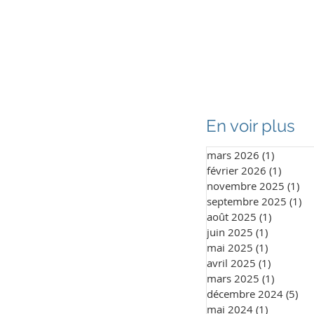
enir partenaire
Galerie
Contact
En voir plus
mars 2026
(1)
1 post
février 2026
(1)
1 post
novembre 2025
(1)
1 
septembre 2025
(1)
1 
août 2025
(1)
1 post
juin 2025
(1)
1 post
mai 2025
(1)
1 post
avril 2025
(1)
1 post
mars 2025
(1)
1 post
décembre 2024
(5)
5 p
mai 2024
(1)
1 post