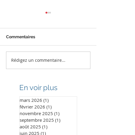
Commentaires
Rédigez un commentaire...
1960 sourires retrouvés
Encore une bel
au Sénégal
mission humani
Bénin
En voir plus
mars 2026
(1)
1 post
février 2026
(1)
1 post
novembre 2025
(1)
1 post
septembre 2025
(1)
1 post
août 2025
(1)
1 post
juin 2025
(1)
1 post