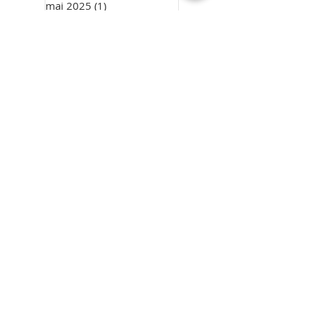
mai 2025
(1)
1 post
avril 2025
(1)
1 post
mars 2025
(1)
1 post
décembre 2024
(5)
5 posts
mai 2024
(1)
1 post
mars 2024
(1)
1 post