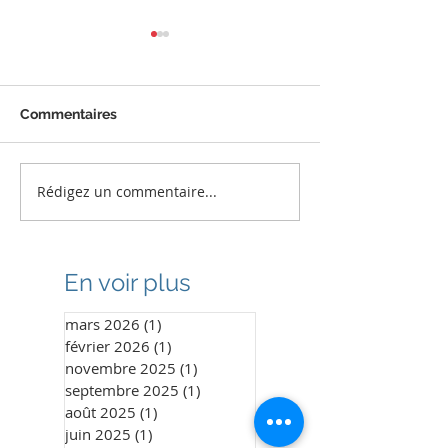
Commentaires
Rédigez un commentaire...
1960 sourires retrouvés
Encore une bel
au Sénégal
mission humani
Bénin
En voir plus
mars 2026
(1)
1 post
février 2026
(1)
1 post
novembre 2025
(1)
1 post
septembre 2025
(1)
1 post
août 2025
(1)
1 post
juin 2025
(1)
1 post