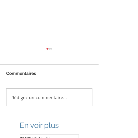
Commentaires
Rédigez un commentaire...
1960 sourires retrouvés
Encore une bel
au Sénégal
mission humani
Bénin
En voir plus