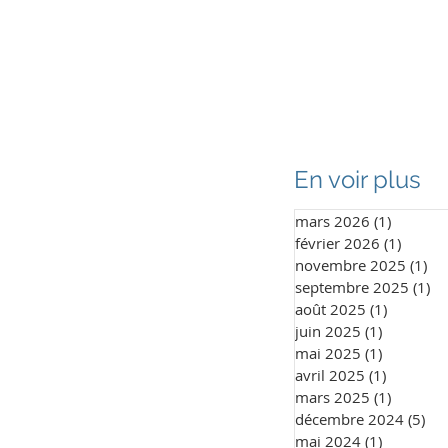
enir partenaire
Galerie
Contact
En voir plus
mars 2026
(1)
1 post
février 2026
(1)
1 post
novembre 2025
(1)
1 
septembre 2025
(1)
1 
août 2025
(1)
1 post
juin 2025
(1)
1 post
mai 2025
(1)
1 post
avril 2025
(1)
1 post
mars 2025
(1)
1 post
décembre 2024
(5)
5 p
mai 2024
(1)
1 post