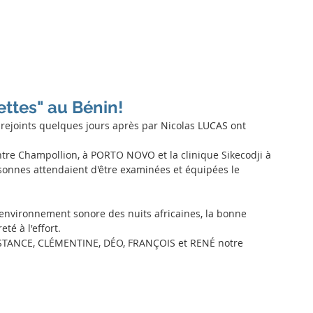
Actualités
L'association
Nos actions
Nous aider
Dev
ettes" au Bénin!
ejoints quelques jours après par Nicolas LUCAS ont 
ntre Champollion, à PORTO NOVO et la clinique Sikecodji à 
onnes attendaient d'être examinées et équipées le 
l'environnement sonore des nuits africaines, la bonne 
é à l'effort.
NSTANCE, CLÉMENTINE, DÉO, FRANÇOIS et RENÉ notre 