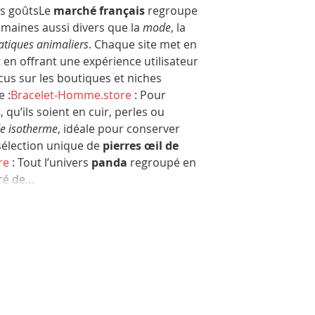
s goûtsLe 
marché français
 regroupe 
maines aussi divers que la 
mode
, la 
atiques animaliers
. Chaque site met en 
ut en offrant une expérience utilisateur 
us sur les boutiques et niches 
 :
Bracelet-Homme.store
 : Pour 
s
, qu’ils soient en cuir, perles ou 
e isotherme
, idéale pour conserver 
sélection unique de 
pierres œil de 
re
 : Tout l’univers 
panda
 regroupé en 
tré de…