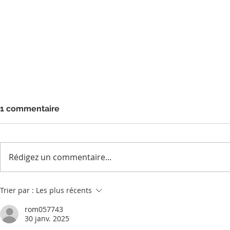
1 commentaire
Rédigez un commentaire...
Quand la générosité est au
1960 sourir
Trier par :
Les plus récents
service de la vision...
Sénégal
rom057743
30 janv. 2025