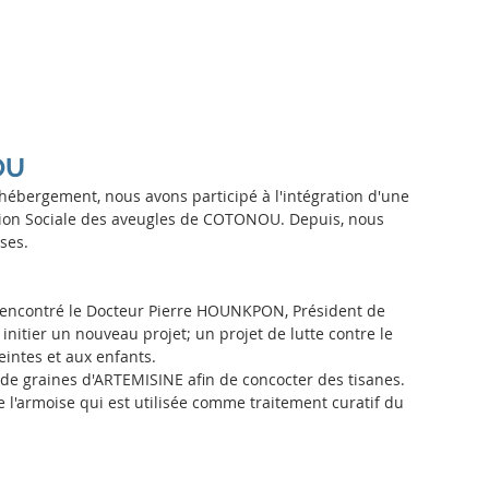
Actualités
L'association
Nos actions
Nous aider
Dev
OU
'hébergement, nous avons participé à l'intégration d'une 
otion Sociale des aveugles de COTONOU. Depuis, nous 
ses.
 rencontré le Docteur Pierre HOUNKPON, Président de 
nitier un nouveau projet; un projet de lutte contre le 
intes et aux enfants.
 graines d'ARTEMISINE afin de concocter des tisanes. 
e l'armoise qui est utilisée comme traitement curatif du 