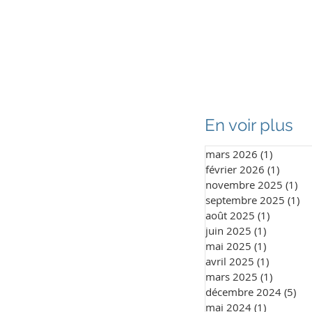
enir partenaire
Galerie
Contact
En voir plus
mars 2026
(1)
1 post
février 2026
(1)
1 post
novembre 2025
(1)
1 
septembre 2025
(1)
1 
août 2025
(1)
1 post
juin 2025
(1)
1 post
mai 2025
(1)
1 post
avril 2025
(1)
1 post
mars 2025
(1)
1 post
décembre 2024
(5)
5 p
mai 2024
(1)
1 post