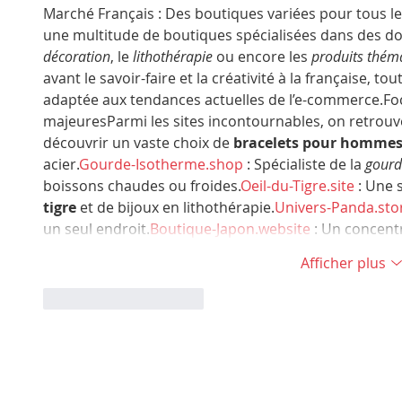
Marché Français : Des boutiques variées pour tous le
une multitude de boutiques spécialisées dans des do
décoration
, le 
lithothérapie
 ou encore les 
produits thém
avant le savoir-faire et la créativité à la française, to
adaptée aux tendances actuelles de l’e-commerce.Foc
majeuresParmi les sites incontournables, on retrouve
découvrir un vaste choix de 
bracelets pour homme
acier.
Gourde-Isotherme.shop
 : Spécialiste de la 
gourd
boissons chaudes ou 
froides.
Oeil-du-Tigre.site
 : Une 
tigre
 et de bijoux en 
lithothérapie.
Univers-Panda.sto
un seul 
endroit.
Boutique-Japon.website
 : Un concen
Afficher plus
J'aime
Répondre